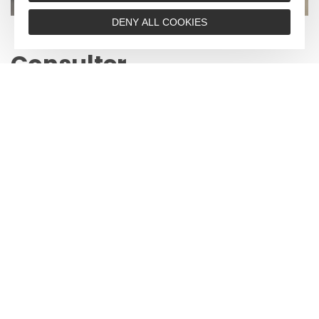
DENY ALL COOKIES
Consulter
les journaux
Vous pouvez consulter les magasine ci-dessous :
Numéro 2 - 2023
Numéro 3 - 2024