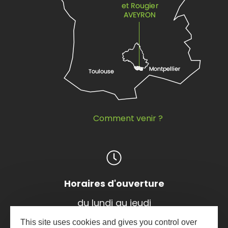
Comment venir ?
Horaires d'ouverture
du lundi au jeudi
de 9h à 12h et de 14h à 17h
This site uses cookies and gives you control over